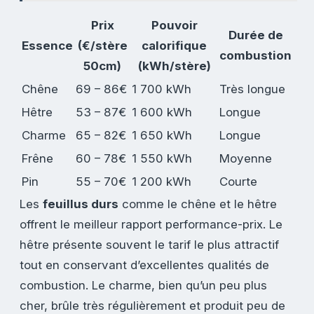
Prix
Pouvoir
Durée de
Essence
(€/stère
calorifique
combustion
50cm)
(kWh/stère)
Chêne
69 – 86€
1 700 kWh
Très longue
Hêtre
53 – 87€
1 600 kWh
Longue
Charme
65 – 82€
1 650 kWh
Longue
Frêne
60 – 78€
1 550 kWh
Moyenne
Pin
55 – 70€
1 200 kWh
Courte
Les
feuillus durs
comme le chêne et le hêtre
offrent le meilleur rapport performance-prix. Le
hêtre présente souvent le tarif le plus attractif
tout en conservant d’excellentes qualités de
combustion. Le charme, bien qu’un peu plus
cher, brûle très régulièrement et produit peu de