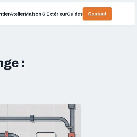
Contact
tier
Atelier
Maison & Extérieur
Guides
ge :