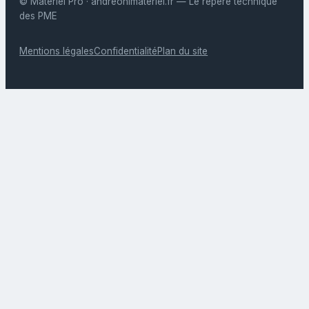
© Materiel Pro · andreonimateriel.fr — Le repère technique
des PME
Mentions légales
Confidentialité
Plan du site