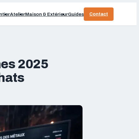
Contact
tier
Atelier
Maison & Extérieur
Guides
èmes 2025
chats