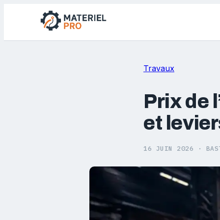
Travaux
Prix de 
et levie
16 JUIN 2026
·
BAS