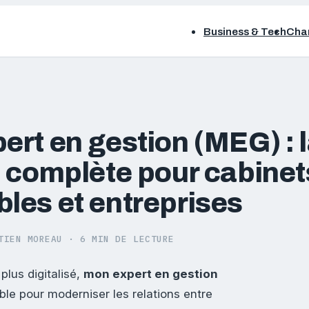
Business & Tech
Chan
ert en gestion (MEG) : 
n complète pour cabinet
les et entreprises
TIEN MOREAU
·
6 MIN DE LECTURE
lus digitalisé,
mon expert en gestion
e pour moderniser les relations entre