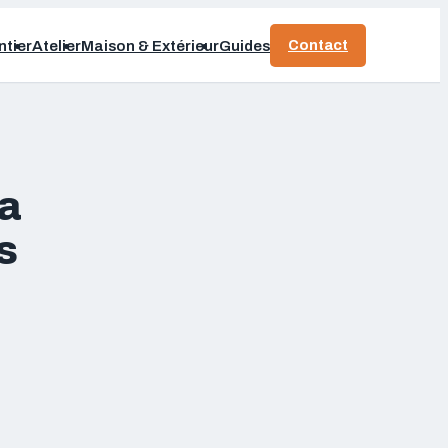
Contact
tier
Atelier
Maison & Extérieur
Guides
la
s