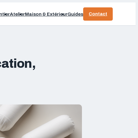
Contact
tier
Atelier
Maison & Extérieur
Guides
cation,