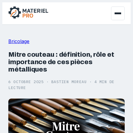
Bricolage
Mitre couteau : définition, rôle et
importance de ces pièces
métalliques
6 OCTOBRE 2025
·
BASTIEN MOREAU
·
4 MIN DE
LECTURE